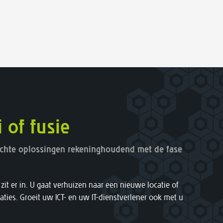
meer klanten en meer verkopen.
meer klanten en meer verkopen.
i of fusie
ichte oplossingen rekeninghoudend met de fase
zit er in. U gaat verhuizen naar een nieuwe locatie of
caties. Groeit uw ICT- en uw IT-dienstverlener ook met u