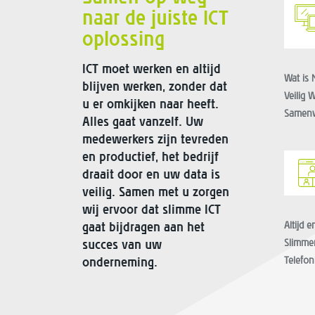
naar de juiste ICT
oplossing
Jo
Jo
ICT moet werken en altijd
ove
ove
Wat is
Wat is
blijven werken, zonder dat
dig
dig
Veilig 
Veilig 
u er omkijken naar heeft.
bev
bev
Samenw
Samenw
Alles gaat vanzelf. Uw
de 
de 
medewerkers zijn tevreden
op
op
en productief, het bedrijf
draait door en uw data is
veilig. Samen met u zorgen
Alt
Alt
wij ervoor dat slimme ICT
col
col
gaat bijdragen aan het
Altijd 
Altijd 
ni
ni
succes van uw
Slimme
Slimme
eff
eff
onderneming.
Telefon
Telefon
pr
pr
een
een