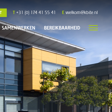
T
+31 (0) 174 41 55 41
E
welkom@kbite.nl
T
SAMENWERKEN
BEREIKBAARHEID