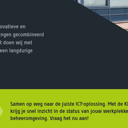
novatieve en
singen gecombineerd
it doen wij met
een langdurige
Samen op weg naar de juiste ICT-oplossing. Met de 
krijg je snel inzicht in de status van jouw werkplekke
beheeromgeving. Vraag het nu aan!